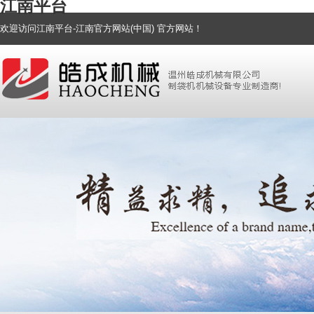
江南平台
欢迎访问江南平台-江南官方网站(中国) 官方网站！