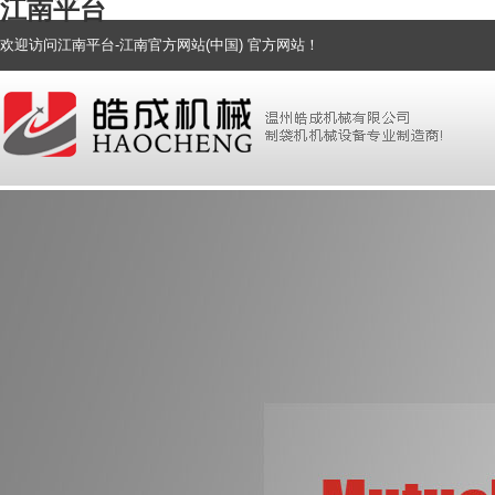
江南平台
欢迎访问江南平台-江南官方网站(中国) 官方网站！