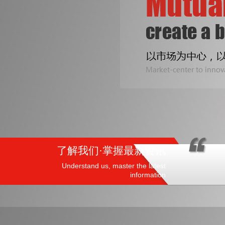
了解我们·掌握最新资讯
Understand us, master the latest
information
产品分类
/ PRODUCT