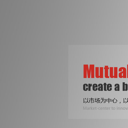
争创机械行业知名品牌
是皓成人不变的梦想！
专注塑料机械设备
HC-YX5
公司专业生产吹膜机、制袋机、印刷机、分切
机等研制开发的团队...
HC-LJ5