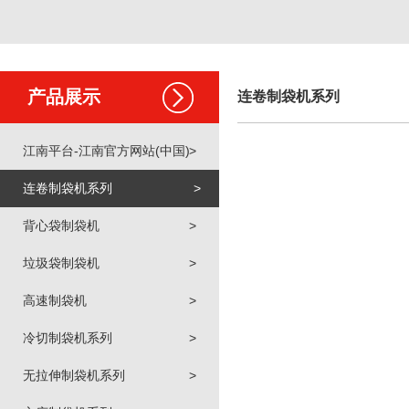
产品展示
连卷制袋机系列
江南平台-江南官方网站(中国)
>
连卷制袋机系列
>
背心袋制袋机
>
垃圾袋制袋机
>
高速制袋机
>
冷切制袋机系列
>
无拉伸制袋机系列
>