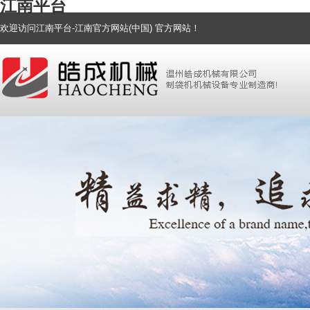
江南平台
欢迎访问江南平台-江南官方网站(中国) 官方网站！