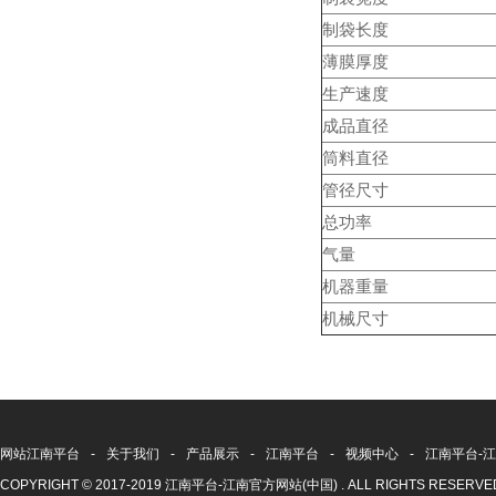
制袋长度
薄膜厚度
生产速度
成品直径
筒料直径
管径尺寸
总功率
气量
机器重量
机械尺寸
网站江南平台
-
关于我们
-
产品展示
-
江南平台
-
视频中心
-
江南平台-江
COPYRIGHT © 2017-2019 江南平台-江南官方网站(中国) . ALL RIGHTS RESERV