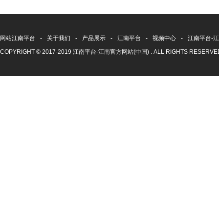
网站江南平台
-
关于我们
-
产品展示
-
江南平台
-
视频中心
-
江南平台-江
COPYRIGHT © 2017-2019 江南平台-江南官方网站(中国) . ALL RIGHTS RESERV