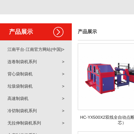
产品展示
产品展示
江南平台-江南官方网站(中国)
>
连卷制袋机系列
>
背心袋制袋机
>
垃圾袋制袋机
>
高速制袋机
>
冷切制袋机系列
>
HC-YX500X2双线全自动
芯）
无拉伸制袋机系列
>