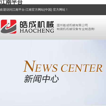
江南平台
欢迎访问江南平台-江南官方网站(中国) 官方网站！