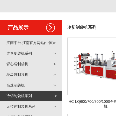
产品展示
冷切制袋机系列
江南平台-江南官方网站(中国)
>
连卷制袋机系列
>
背心袋制袋机
>
垃圾袋制袋机
>
高速制袋机
>
冷切制袋机系列
>
HC-LQ600/700/800/10
机
无拉伸制袋机系列
>