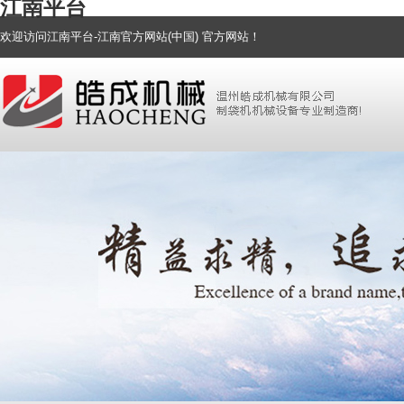
江南平台
欢迎访问江南平台-江南官方网站(中国) 官方网站！