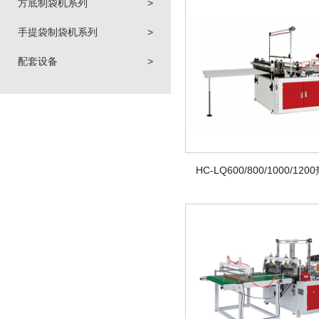
方底制袋机系列
>
手提袋制袋机系列
>
配套设备
>
HC-LQ600/800/1000/