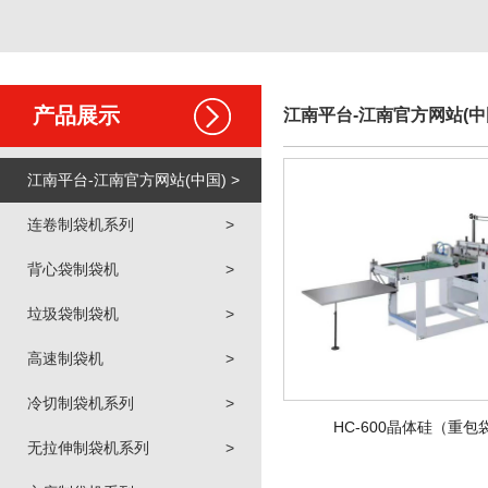
产品展示
江南平台-江南官方网站(中
江南平台-江南官方网站(中国)
>
连卷制袋机系列
>
背心袋制袋机
>
垃圾袋制袋机
>
高速制袋机
>
冷切制袋机系列
>
HC-600晶体硅（重
无拉伸制袋机系列
>