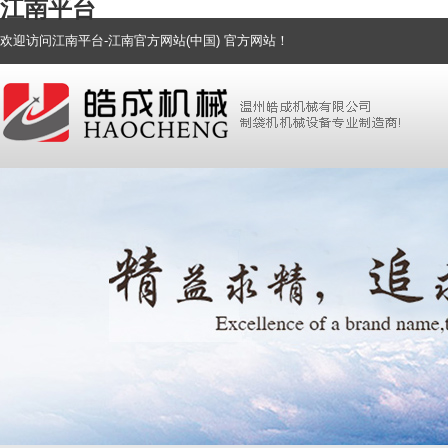
江南平台
欢迎访问江南平台-江南官方网站(中国) 官方网站！