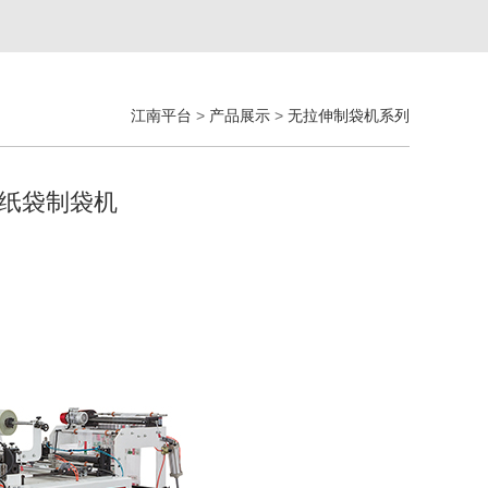
江南平台
>
产品展示
>
无拉伸制袋机系列
卫生纸袋制袋机