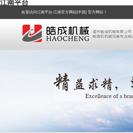
江南平台
欢迎访问江南平台-江南官方网站(中国) 官方网站！