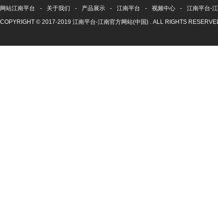
网站江南平台
-
关于我们
-
产品展示
-
江南平台
-
视频中心
-
江南平台-江
COPYRIGHT © 2017-2019 江南平台-江南官方网站(中国) . ALL RIGHTS RESERV