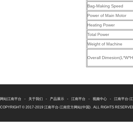
Bag-Making Speed
Power of Main Motor
Heating Power
Total Power
Weight of Machine
Overall Dimesion(L*W*H
网站江南平台
-
关于我们
-
产品展示
-
江南平台
-
视频中心
-
江南平台-江
COPYRIGHT © 2017-2019 江南平台-江南官方网站(中国) . ALL RIGHTS RESERV