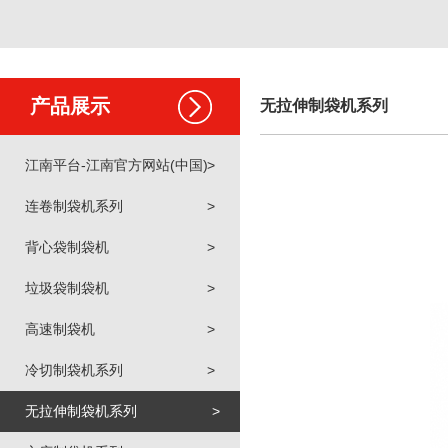
产品展示
无拉伸制袋机系列
江南平台-江南官方网站(中国)
>
连卷制袋机系列
>
背心袋制袋机
>
垃圾袋制袋机
>
高速制袋机
>
冷切制袋机系列
>
无拉伸制袋机系列
>