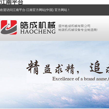
江南平台
欢迎访问江南平台-江南官方网站(中国) 官方网站！